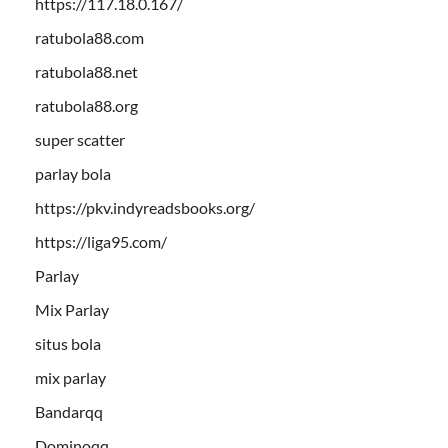
https://117.18.0.167/
ratubola88.com
ratubola88.net
ratubola88.org
super scatter
parlay bola
https://pkv.indyreadsbooks.org/
https://liga95.com/
Parlay
Mix Parlay
situs bola
mix parlay
Bandarqq
Dominoqq