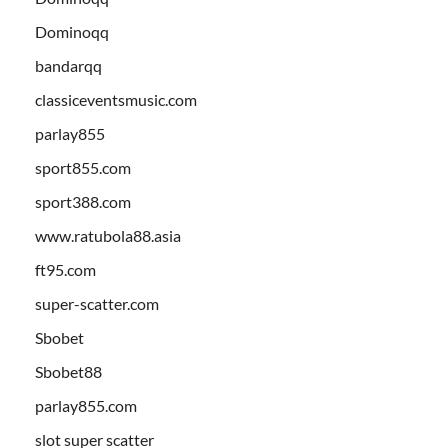
Dominoqq
bandarqq
classiceventsmusic.com
parlay855
sport855.com
sport388.com
www.ratubola88.asia
ft95.com
super-scatter.com
Sbobet
Sbobet88
parlay855.com
slot super scatter