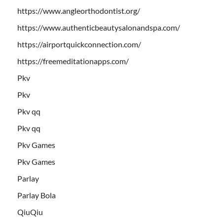
https://www.angleorthodontist.org/
https://www.authenticbeautysalonandspa.com/
https://airportquickconnection.com/
https://freemeditationapps.com/
Pkv
Pkv
Pkv qq
Pkv qq
Pkv Games
Pkv Games
Parlay
Parlay Bola
QiuQiu