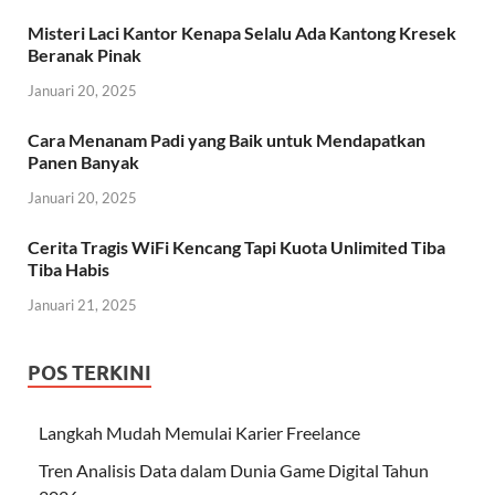
Misteri Laci Kantor Kenapa Selalu Ada Kantong Kresek
Beranak Pinak
Januari 20, 2025
Cara Menanam Padi yang Baik untuk Mendapatkan
Panen Banyak
Januari 20, 2025
Cerita Tragis WiFi Kencang Tapi Kuota Unlimited Tiba
Tiba Habis
Januari 21, 2025
POS TERKINI
Langkah Mudah Memulai Karier Freelance
Tren Analisis Data dalam Dunia Game Digital Tahun