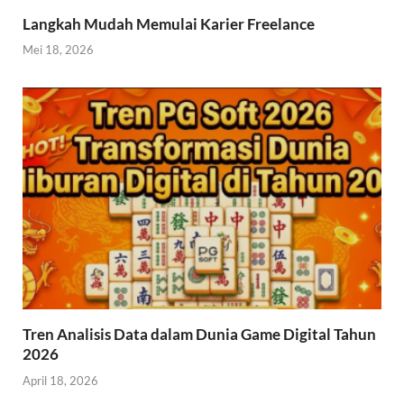
Langkah Mudah Memulai Karier Freelance
Mei 18, 2026
Tren Analisis Data dalam Dunia Game Digital Tahun
2026
April 18, 2026