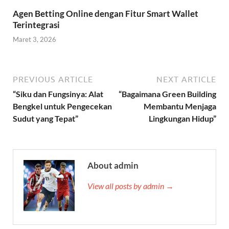
Agen Betting Online dengan Fitur Smart Wallet
Terintegrasi
Maret 3, 2026
PREVIOUS ARTICLE
NEXT ARTICLE
“Siku dan Fungsinya: Alat
“Bagaimana Green Building
Bengkel untuk Pengecekan
Membantu Menjaga
Sudut yang Tepat”
Lingkungan Hidup”
About admin
View all posts by admin →