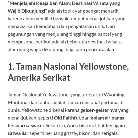
“Menjelajahi Keajaiban Alam: Destinasi Wisata yang
Wajib Dikunjungi”
adalah topik yang sangat menarik,
karena alam memiliki banyak tempat menakjubkan yang
menawarkan keindahan dan pengalaman unik. Dari
pegunungan yang menjulang tinggi hingga pantai yang
mempesona, berikut adalah beberapa destinasi wisata
alam yang wajib dikunjungi bagi para pencinta alam:
1. Taman Nasional Yellowstone,
Amerika Serikat
Taman Nasional Yellowstone, yang terletak di Wyoming,
Montana, dan Idaho, adalah taman nasional pertama di
dunia. Yellowstone dikenal karena
geiser-geisernya
yang
menakjubkan, seperti
Old Faithful
, dan
kolam air panas
berwarna-warni
. Selain itu, Anda bisa melihat
beragam
satwa liar
seperti beruang grizzly, bison, dan serigala.