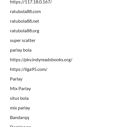
https://117.18.0.167/
ratubola88.com
ratubola88.net
ratubola88.org
super scatter
parlay bola
https://pkv.indyreadsbooks.org/
https://liga95.com/
Parlay
Mix Parlay
situs bola
mix parlay
Bandarqq
Dominoqq