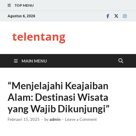
TOP MENU
Agustus 6, 2026
telentang
MAIN MENU
“Menjelajahi Keajaiban
Alam: Destinasi Wisata
yang Wajib Dikunjungi”
Februari 15, 2025
-
by
admin
-
Leave a Comment