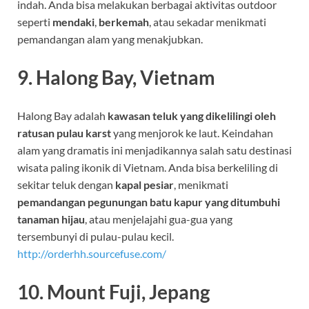
indah. Anda bisa melakukan berbagai aktivitas outdoor
seperti
mendaki
,
berkemah
, atau sekadar menikmati
pemandangan alam yang menakjubkan.
9. Halong Bay, Vietnam
Halong Bay adalah
kawasan teluk yang dikelilingi oleh
ratusan pulau karst
yang menjorok ke laut. Keindahan
alam yang dramatis ini menjadikannya salah satu destinasi
wisata paling ikonik di Vietnam. Anda bisa berkeliling di
sekitar teluk dengan
kapal pesiar
, menikmati
pemandangan pegunungan batu kapur yang ditumbuhi
tanaman hijau
, atau menjelajahi gua-gua yang
tersembunyi di pulau-pulau kecil.
http://orderhh.sourcefuse.com/
10. Mount Fuji, Jepang