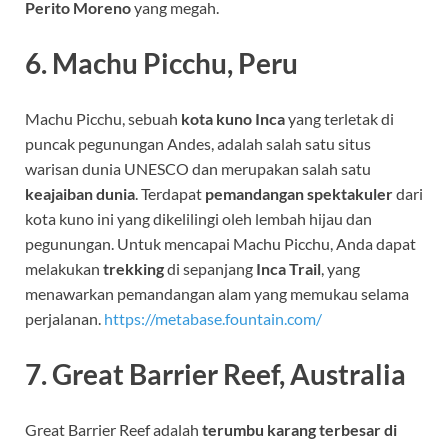
Perito Moreno
yang megah.
6. Machu Picchu, Peru
Machu Picchu, sebuah
kota kuno Inca
yang terletak di
puncak pegunungan Andes, adalah salah satu situs
warisan dunia UNESCO dan merupakan salah satu
keajaiban dunia
. Terdapat
pemandangan spektakuler
dari
kota kuno ini yang dikelilingi oleh lembah hijau dan
pegunungan. Untuk mencapai Machu Picchu, Anda dapat
melakukan
trekking
di sepanjang
Inca Trail
, yang
menawarkan pemandangan alam yang memukau selama
perjalanan.
https://metabase.fountain.com/
7. Great Barrier Reef, Australia
Great Barrier Reef adalah
terumbu karang terbesar di