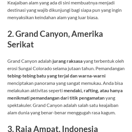
Keajaiban alam yang ada di sini membuatnya menjadi
destinasi yang wajib dikunjungi bagi siapa pun yang ingin
menyaksikan keindahan alam yang luar biasa.
2. Grand Canyon, Amerika
Serikat
Grand Canyon adalah
jurang raksasa
yang terbentuk oleh
erosi Sungai Colorado selama jutaan tahun. Pemandangan
tebing-tebing batu yang terjal dan warna-warni
menciptakan panorama yang sangat memukau. Anda bisa
melakukan aktivitas seperti
mendaki, rafting, atau hanya
menikmati pemandangan dari titik pengamatan
yang
spektakuler. Grand Canyon adalah salah satu keajaiban
alam dunia yang benar-benar menggugah rasa kagum.
3. Raja Ampat, Indonesia