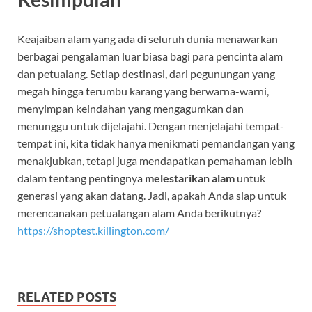
Keajaiban alam yang ada di seluruh dunia menawarkan
berbagai pengalaman luar biasa bagi para pencinta alam
dan petualang. Setiap destinasi, dari pegunungan yang
megah hingga terumbu karang yang berwarna-warni,
menyimpan keindahan yang mengagumkan dan
menunggu untuk dijelajahi. Dengan menjelajahi tempat-
tempat ini, kita tidak hanya menikmati pemandangan yang
menakjubkan, tetapi juga mendapatkan pemahaman lebih
dalam tentang pentingnya
melestarikan alam
untuk
generasi yang akan datang. Jadi, apakah Anda siap untuk
merencanakan petualangan alam Anda berikutnya?
https://shoptest.killington.com/
RELATED POSTS