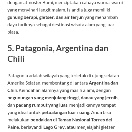
dengan atmosfer Bumi, menciptakan cahaya warna-warni
yang menyinari langit malam. Islandia juga memiliki
gunung berapi, gletser, dan air terjun
yang menambah
daya tariknya sebagai destinasi wisata alam yang luar
biasa.
5. Patagonia, Argentina dan
Chili
Patagonia adalah wilayah yang terletak di ujung selatan
Amerika Selatan, membentang di antara
Argentina dan
Chili
. Keindahan alamnya yang masih alami, dengan
pegunungan yang menjulang tinggi, danau yang jernih
,
dan
padang rumput yang luas
, menjadikannya tempat
yang ideal untuk
petualangan luar ruang
. Anda bisa
melakukan
pendakian
di
Taman Nasional Torres del
Paine
, berlayar di
Lago Grey
, atau menjelajahi gletser