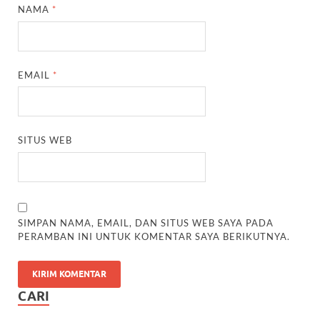
NAMA
*
EMAIL
*
SITUS WEB
SIMPAN NAMA, EMAIL, DAN SITUS WEB SAYA PADA
PERAMBAN INI UNTUK KOMENTAR SAYA BERIKUTNYA.
CARI