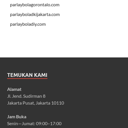
parlaybolagorontalo.com
parlayboladkijakarta.com
parlayboladiy.com
TEMUKAN KAMI
Alamat
Jl. Jend. Sudirman 8
Jakarta Pusat, Jakarta 10110
Jam Buka
Senin—Jumat: 09:00–17:00