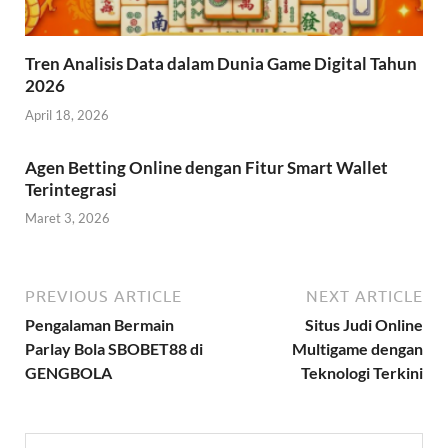
Tren Analisis Data dalam Dunia Game Digital Tahun
2026
April 18, 2026
Agen Betting Online dengan Fitur Smart Wallet
Terintegrasi
Maret 3, 2026
PREVIOUS ARTICLE
NEXT ARTICLE
Pengalaman Bermain
Situs Judi Online
Parlay Bola SBOBET88 di
Multigame dengan
GENGBOLA
Teknologi Terkini