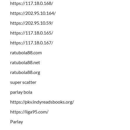
https://117.18.0.168/
https://202.95.10.164/
https://202.95.10.59/
https://117.18.0.165/
https://117.18.0.167/
ratubola88.com
ratubola88.net
ratubola88.org
super scatter
parlay bola
https://pkv.indyreadsbooks.org/
https://liga95.com/
Parlay