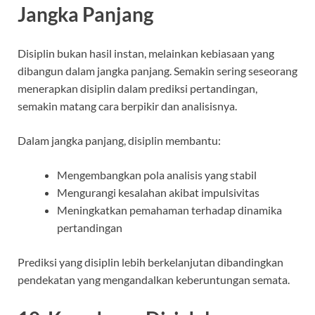
Jangka Panjang
Disiplin bukan hasil instan, melainkan kebiasaan yang
dibangun dalam jangka panjang. Semakin sering seseorang
menerapkan disiplin dalam prediksi pertandingan,
semakin matang cara berpikir dan analisisnya.
Dalam jangka panjang, disiplin membantu:
Mengembangkan pola analisis yang stabil
Mengurangi kesalahan akibat impulsivitas
Meningkatkan pemahaman terhadap dinamika
pertandingan
Prediksi yang disiplin lebih berkelanjutan dibandingkan
pendekatan yang mengandalkan keberuntungan semata.