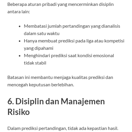
Beberapa aturan pribadi yang mencerminkan disiplin
antara lain:
Membatasi jumlah pertandingan yang dianalisis
dalam satu waktu
Hanya membuat prediksi pada liga atau kompetisi
yang dipahami
Menghindari prediksi saat kondisi emosional
tidak stabil
Batasan ini membantu menjaga kualitas prediksi dan
mencegah keputusan berlebihan.
6. Disiplin dan Manajemen
Risiko
Dalam prediksi pertandingan, tidak ada kepastian hasil.