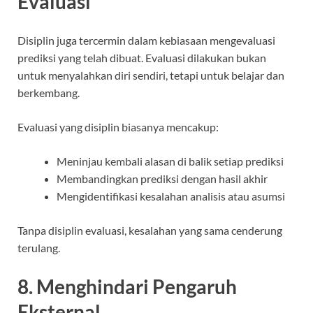
Evaluasi
Disiplin juga tercermin dalam kebiasaan mengevaluasi
prediksi yang telah dibuat. Evaluasi dilakukan bukan
untuk menyalahkan diri sendiri, tetapi untuk belajar dan
berkembang.
Evaluasi yang disiplin biasanya mencakup:
Meninjau kembali alasan di balik setiap prediksi
Membandingkan prediksi dengan hasil akhir
Mengidentifikasi kesalahan analisis atau asumsi
Tanpa disiplin evaluasi, kesalahan yang sama cenderung
terulang.
8. Menghindari Pengaruh
Eksternal