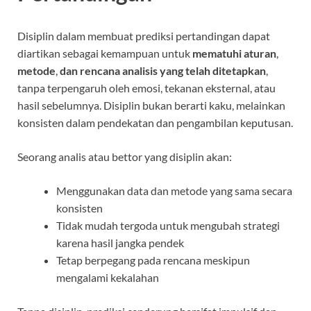
Disiplin dalam membuat prediksi pertandingan dapat
diartikan sebagai kemampuan untuk
mematuhi aturan
,
metode
,
dan rencana analisis yang telah ditetapkan
,
tanpa terpengaruh oleh emosi, tekanan eksternal, atau
hasil sebelumnya. Disiplin bukan berarti kaku, melainkan
konsisten dalam pendekatan dan pengambilan keputusan.
Seorang analis atau bettor yang disiplin akan:
Menggunakan data dan metode yang sama secara
konsisten
Tidak mudah tergoda untuk mengubah strategi
karena hasil jangka pendek
Tetap berpegang pada rencana meskipun
mengalami kekalahan