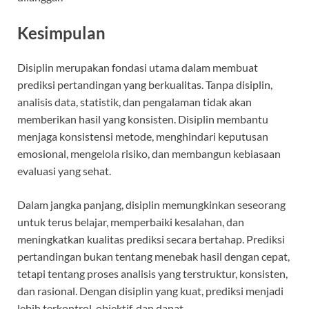
Kesimpulan
Disiplin merupakan fondasi utama dalam membuat
prediksi pertandingan yang berkualitas. Tanpa disiplin,
analisis data, statistik, dan pengalaman tidak akan
memberikan hasil yang konsisten. Disiplin membantu
menjaga konsistensi metode, menghindari keputusan
emosional, mengelola risiko, dan membangun kebiasaan
evaluasi yang sehat.
Dalam jangka panjang, disiplin memungkinkan seseorang
untuk terus belajar, memperbaiki kesalahan, dan
meningkatkan kualitas prediksi secara bertahap. Prediksi
pertandingan bukan tentang menebak hasil dengan cepat,
tetapi tentang proses analisis yang terstruktur, konsisten,
dan rasional. Dengan disiplin yang kuat, prediksi menjadi
lebih terkontrol, objektif, dan dapat