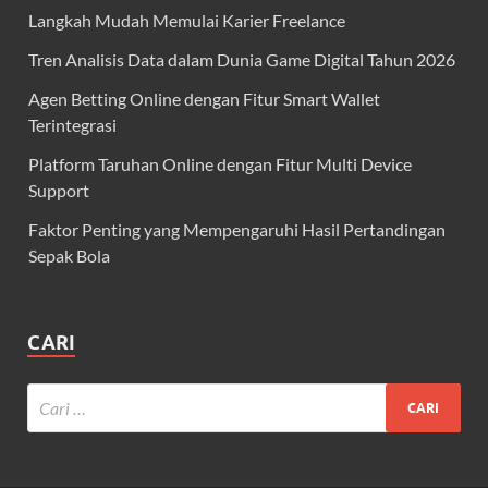
Langkah Mudah Memulai Karier Freelance
Tren Analisis Data dalam Dunia Game Digital Tahun 2026
Agen Betting Online dengan Fitur Smart Wallet
Terintegrasi
Platform Taruhan Online dengan Fitur Multi Device
Support
Faktor Penting yang Mempengaruhi Hasil Pertandingan
Sepak Bola
CARI