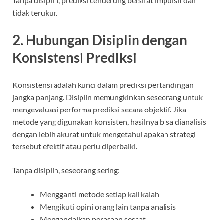
Tanpa disiplin, prediksi cenderung bersifat impulsif dan
tidak terukur.
2. Hubungan Disiplin dengan
Konsistensi Prediksi
Konsistensi adalah kunci dalam prediksi pertandingan
jangka panjang. Disiplin memungkinkan seseorang untuk
mengevaluasi performa prediksi secara objektif. Jika
metode yang digunakan konsisten, hasilnya bisa dianalisis
dengan lebih akurat untuk mengetahui apakah strategi
tersebut efektif atau perlu diperbaiki.
Tanpa disiplin, seseorang sering:
Mengganti metode setiap kali kalah
Mengikuti opini orang lain tanpa analisis
Mengandalkan perasaan sesaat