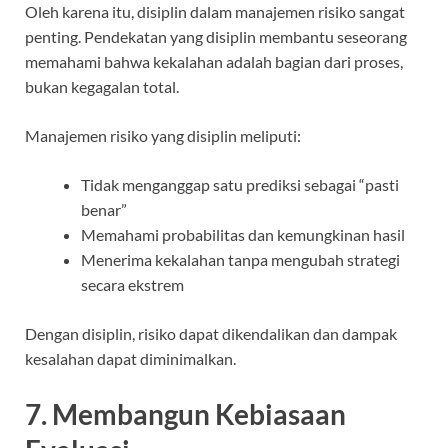
Oleh karena itu, disiplin dalam manajemen risiko sangat
penting. Pendekatan yang disiplin membantu seseorang
memahami bahwa kekalahan adalah bagian dari proses,
bukan kegagalan total.
Manajemen risiko yang disiplin meliputi:
Tidak menganggap satu prediksi sebagai “pasti
benar”
Memahami probabilitas dan kemungkinan hasil
Menerima kekalahan tanpa mengubah strategi
secara ekstrem
Dengan disiplin, risiko dapat dikendalikan dan dampak
kesalahan dapat diminimalkan.
7. Membangun Kebiasaan